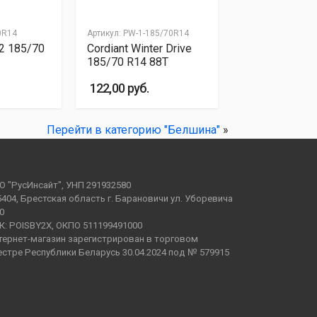
0R14
Артикул: PW-1-185/70R14
 2 185/70
Cordiant Winter Drive
185/70 R14 88T
122,00 руб.
Перейти в категорию "Белшина"
»
О "РусИнсайт", УНП 291932580
5404, Брестская область г. Барановичи ул. Уборевича
0
К: POISBY2X, ОКПО 511199491000
тернет-магазин зарегистрирован в торговом
естре Республики Беларусь 30.04.2024 под № 579915