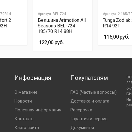
в течение 2-3 дней.
/70R14
Артикул: BEL-724
Артикул: 2-185/7
ess по Беларуси:
fort 2
Белшина Artmotion All
Tunga Zodiak
, 3-4 шины - 25 рублей
92H
Seasons BEL-724
R14 92T
й при получении (карты рассрочек не поддерживаются)
185/70 R14 88H
115,00 руб.
в течение 1-2 рабочих дней.
122,00 руб.
и и Ляховичи:
зависимости от количества шин
й ненаправленный
й (в том числе картами рассрочки) при получении
либо на следующий день. В день доставки курьер
Информация
Покупателям
ОО
верждения точного времени и места доставки.
22
6-7
О магазине
FAQ (Частые вопросы)
БИ
Ин
Новости
Доставка и оплата
ре
Полезная информация
Рассрочка
Контакты
Гарантия и сервис
 в г. Барановичи).
Карта сайта
Документы