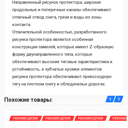
Направленный рисунок протектора, широкие
продольные и поперечные каналы обеспечивают
отличный отвод снега, грязи и воды из зоны
контакта.
Отличительной особенностью, разработанного
рисунка протектора является особенная
конструкция ламелей, которые имеют Z-образную
форму двунаправленного типа, которые
обеспечивают высокие тяговые характеристики и
устойчивость, а зубчатые кромки элементов
рисунка протектора обеспечивают превосходную
тягу на плотном снегу и обледенелых дорогах.
Доставка курьером до двери по всей Беларуси:
Уважаемые клиенты, интернет-магазин 2bar.by
Похожие товары:
Основные:
- Стоимость доставки 1-2 шины - 20 рублей, 3-4 шины
предоставляет рассрочку только по
картам
- 35 рублей
рассрочки:
НАЗНАЧЕНИЕ
РЕКОМЕНДУЕМ!
РЕКОМЕНДУЕМ!
РЕКОМЕНДУЕМ!
РЕКОМЕН
- Оплата наличными либо банковской картой при
Легковые шины
Имя
по карте Халва от МТБ банка (рассрочка на 2
получении (карты рассрочек не поддерживаются)