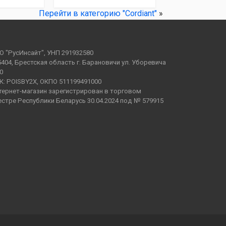
Перейти в категорию "Cordiant"
»
О "РусИнсайт", УНП 291932580
5404, Брестская область г. Барановичи ул. Уборевича
0
К: POISBY2X, ОКПО 511199491000
тернет-магазин зарегистрирован в торговом
естре Республики Беларусь 30.04.2024 под № 579915