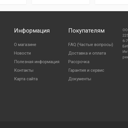
и и Ляховичи:
зависимости от количества шин
 направленный
й (в том числе картами рассрочки) при получении
Информация
Покупателям
ОО
либо на следующий день. В день доставки курьер
22
верждения точного времени и места доставки.
6-7
О магазине
FAQ (Частые вопросы)
БИ
Ин
Новости
Доставка и оплата
ре
Полезная информация
Рассрочка
Контакты
Гарантия и сервис
 в г. Барановичи).
Карта сайта
Документы