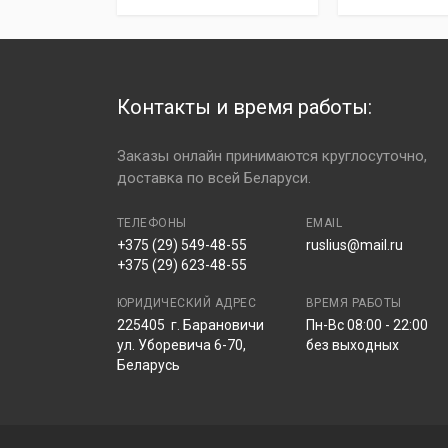
Технические характеристики:
Доставка курьером по городам Баранович
- Доставка осуществляется бесплатно в не
Тип протектора
симметричный
- Оплата наличными либо банковской карто
Конструкция
радиальные
Контакты и время работы:
- Доставка осуществляется в день заказа 
предварительно свяжется с вами для подт
Способ гермитизации
бескамерные
Заказы онлайн принимаются круглосуточно,
Индекс скорости
H (до 210 км/ч)
доставка по всей Беларуси.
При получении заказа
клиент получает
:
Индекс нагрузки
82 (до 475 кг)
Гарантийный талон;
ТЕЛЕФОНЫ
EMAIL
Шипы
нет
Кассовый чек;
+375 (29) 549-48-55
ruslius@mail.ru
+375 (29) 623-48-55
Скидку на шиномонтаж 30% (действует
Run flat
нет
ЮРИДИЧЕСКИЙ АДРЕС
ВРЕМЯ РАБОТЫ
Глубина протектора
нет даных
225405 г. Барановичи
Пн-Вс 08:00 - 22:00
Вес
Нет данных
ул. Уборевича 6-70,
без выходных
Беларусь
Маркировка M+S / 3PMSF
нет/нет
Защита диска
нет