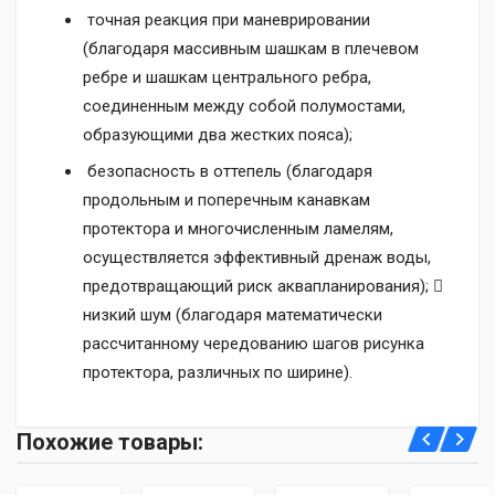
точная реакция при маневрировании
(благодаря массивным шашкам в плечевом
ребре и шашкам центрального ребра,
соединенным между собой полумостами,
образующими два жестких пояса);
безопасность в оттепель (благодаря
продольным и поперечным канавкам
протектора и многочисленным ламелям,
осуществляется эффективный дренаж воды,
предотвращающий риск аквапланирования); 
низкий шум (благодаря математически
рассчитанному чередованию шагов рисунка
протектора, различных по ширине).
Доставка курьером до двери по всей Беларуси:
Уважаемые клиенты, интернет-магазин 2bar.by
Похожие товары:
Основные:
- Стоимость доставки 1-2 шины - 20 рублей, 3-4 шины
предоставляет рассрочку только по
картам
- 35 рублей
рассрочки: