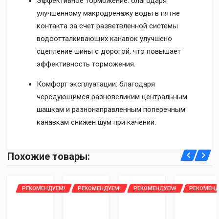
Эффективное торможение: благодаря
улучшенному макродренажу воды в пятне
контакта за счет разветвленной системы
водоотталкивающих канавок улучшено
сцепление шины с дорогой, что повышает
эффективность торможения.
Комфорт эксплуатации: благодаря
чередующимся разновеликим центральным
шашкам и разнонаправленным поперечным
канавкам снижен шум при качении.
Доставка курьером до двери по всей Беларуси:
Уважаемые клиенты, интернет-магазин 2bar.by
Похожие товары:
Основные:
- Стоимость доставки 1-2 шины - 20 рублей, 3-4 шины
предоставляет рассрочку только по
картам
- 35 рублей
рассрочки:
Имя
НАЗНАЧЕНИЕ
РЕКОМЕНДУЕМ!
РЕКОМЕНДУЕМ!
РЕКОМЕНДУЕМ!
РЕКОМЕНД
- Оплата наличными либо банковской картой при
Легковые шины
по карте Халва от МТБ банка (рассрочка на 2
Контакты:
получении (карты рассрочек не поддерживаются)
СЕЗОН
месяца)
- Доставка осуществляется на следующий день либо в
Летние шины
Оценка: