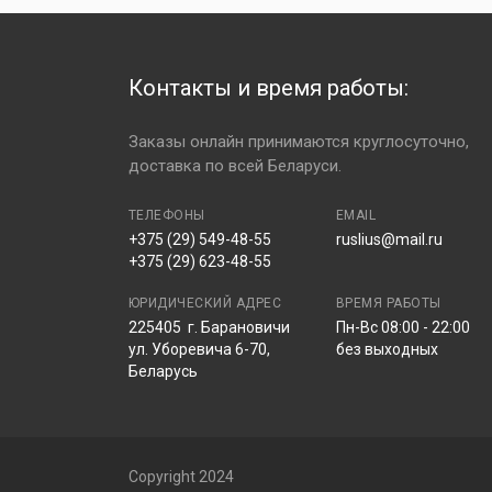
- Доставка осуществляется бесплатно в не
Тип протектора
асимметричны
- Оплата наличными либо банковской карто
Конструкция
радиальные
- Доставка осуществляется в день заказа 
Контакты и время работы:
предварительно свяжется с вами для подт
Способ гермитизации
бескамерные
Индекс скорости
V (до 240 км/ч)
Заказы онлайн принимаются круглосуточно,
При получении заказа
клиент получает
:
доставка по всей Беларуси.
Индекс нагрузки
95 (до 690 кг)
Гарантийный талон;
Шипы
нет
ТЕЛЕФОНЫ
EMAIL
Кассовый чек;
+375 (29) 549-48-55
ruslius@mail.ru
Скидку на шиномонтаж 30% (действует
Run flat
нет
+375 (29) 623-48-55
Глубина протектора
7.1 мм
ЮРИДИЧЕСКИЙ АДРЕС
ВРЕМЯ РАБОТЫ
Вес
нет данных
225405 г. Барановичи
Пн-Вс 08:00 - 22:00
ул. Уборевича 6-70,
без выходных
Маркировка M+S / 3PMSF
нет/нет
Беларусь
Защита диска
нет
Евроэтикетка:
Copyright 2024