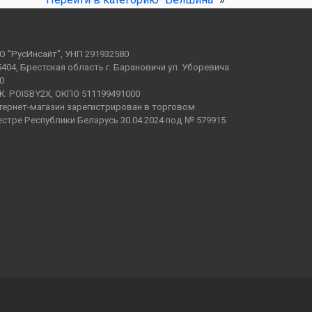
О "РусИнсайт", УНП 291932580
5404, Брестская область г. Барановичи ул. Уборевича
0
К: POISBY2X, ОКПО 511199491000
тернет-магазин зарегистрирован в торговом
естре Республики Беларусь 30.04.2024 под № 579915