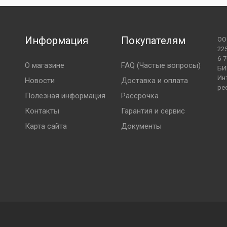
зависимости от количества шин
й ненаправленный
й (в том числе картами рассрочки) при получении
либо на следующий день. В день доставки курьер
Информация
Покупателям
ОО
верждения точного времени и места доставки.
22
6-7
О магазине
FAQ (Частые вопросы)
БИ
Ин
Новости
Доставка и оплата
ре
Полезная информация
Рассрочка
Контакты
Гарантия и сервис
 в г. Барановичи).
Карта сайта
Документы