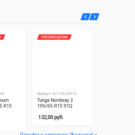
!
РЕКОМЕНДУЕМ!
400
Артикул: N2-195/65R15
mium
Tunga Nordway 2
65 R15
195/65 R15 91Q
132,00 руб.
Перейти в категорию "Белшина"
»