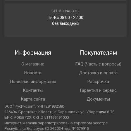
следующий день. В день доставки курьер
предварительно свяжется с вами для подтверждения
RUN FLAT
ВРЕМЯ РАБОТЫ
нет
точного времени и места доставки.
Пн-Вс 08:00 - 22:00
без выходных
ГЛУБИНА ПРОТЕКТОРА
нет данных
При получении заказа
клиент получает
:
ВЕС
Гарантийный талон;
Нет данных
Кассовый чек;
Информация
Покупателям
МАРКИРОВКА M+S / 3PMSF
Скидку на шиномонтаж 30% (действует в г.
нет/нет
Барановичи).
О магазине
FAQ (Частые вопросы)
ЗАЩИТА ДИСКА
Новости
Доставка и оплата
нет
Полезная информация
Рассрочка
Контакты
Гарантия и сервис
Евроэтикетка:
Карта сайта
Документы
ТОПЛИВНАЯ ЭФФЕКТИВНОСТЬ
ООО "РусИнсайт", УНП 291932580
C
225404, Брестская область г. Барановичи ул. Уборевича 6-70
БИК: POISBY2X, ОКПО 511199491000
СЦЕПЛЕНИЕ С МОКРОЙ ДОРОГОЙ
B
Интернет-магазин зарегистрирован в торговом реестре
Республики Беларусь 30.04.2024 под № 579915