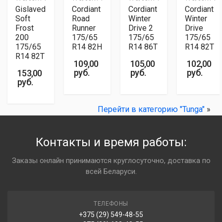
комментарий:
Tunga
по карте Черепаха от ВТБ-банка (рассрочка на 8
точного времени и места доставки.
Gislaved
Cordiant
Cordiant
Cordiant
месяцев).
Soft
Road
Winter
Winter
МОДЕЛЬ
Zodiak 2
Frost
Runner
Drive 2
Drive
Доставка в пункты выдачи Европочты по Беларуси:
Стоимость товара при оплате картами рассрочки
200
175/65
175/65
175/65
- Стоимость доставки 1-2 шины - 20 рублей, 3-4 шины
ШИРИНА ПРОФИЛЯ
175/65
R14 82H
R14 86T
R14 82T
увеличивается на 5%.
175
- 30 рублей
R14 82T
109,00
105,00
102,00
- Оплата наличными либо банковской картой при
ВЫСОТА ПРОФИЛЯ
руб.
руб.
руб.
153,00
65
получении (карты рассрочек не поддерживаются)
руб.
- Доставка в пункт выдачи осуществляется в течение
ПОСАДОЧНЫЙ РАЗМЕР
2-3 дней.
R14
Перейти в категорию "Tunga"
»
ГАРАНТИЯ
Доставка в пункты выдачи Autolight Express
12 месяцев
по Беларуси:
Контакты и время работы:
- Стоимость доставки 1-2 шины - 15 рублей, 3-4 шины
Технические характеристики:
Заказы онлайн принимаются круглосуточно, доставка по
- 25 рублей
всей Беларуси.
- Оплата наличными либо банковской картой при
ТИП ПРОТЕКТОРА
симметричный направленный
получении (карты рассрочек не поддерживаются)
- Доставка в пункт выдачи осуществляется в течение
КОНСТРУКЦИЯ
ТЕЛЕФОНЫ
радиальный (r)
1-2 рабочих дней.
+375 (29) 549-48-55