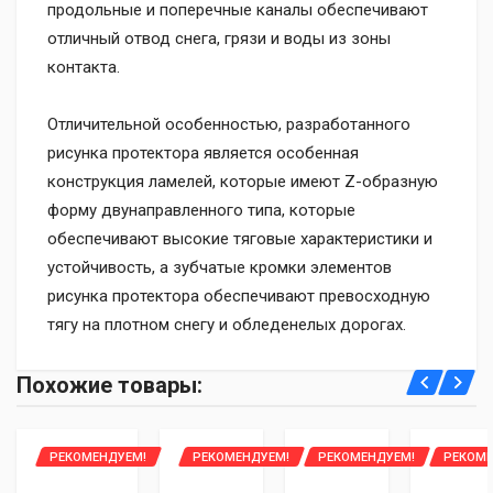
продольные и поперечные каналы обеспечивают
отличный отвод снега, грязи и воды из зоны
контакта.
Отличительной особенностью, разработанного
рисунка протектора является особенная
конструкция ламелей, которые имеют Z-образную
форму двунаправленного типа, которые
обеспечивают высокие тяговые характеристики и
устойчивость, а зубчатые кромки элементов
рисунка протектора обеспечивают превосходную
тягу на плотном снегу и обледенелых дорогах.
Доставка курьером до двери по всей Беларуси:
Уважаемые клиенты, интернет-магазин 2bar.by
Похожие товары:
Основные:
- Стоимость доставки 1-2 шины - 20 рублей, 3-4 шины
предоставляет рассрочку только по
картам
- 35 рублей
рассрочки:
НАЗНАЧЕНИЕ
РЕКОМЕНДУЕМ!
РЕКОМЕНДУЕМ!
РЕКОМЕНДУЕМ!
РЕКОМЕ
- Оплата наличными либо банковской картой при
Легковые шины
Имя
по карте Халва от МТБ банка (рассрочка на 2
получении (карты рассрочек не поддерживаются)