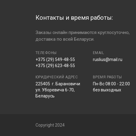
- Оплата наличными либо банковской карто
Конструкция
радиальные
- Доставка осуществляется в день заказа 
Контакты и время работы:
предварительно свяжется с вами для подт
Способ гермитизации
бескамерные
Индекс скорости
Q (до 160 км/ч)
Заказы онлайн принимаются круглосуточно,
При получении заказа
клиент получает
:
доставка по всей Беларуси.
Индекс нагрузки
82 (до 475 кг)
Гарантийный талон;
Шипы
возможность 
ТЕЛЕФОНЫ
EMAIL
Кассовый чек;
+375 (29) 549-48-55
ruslius@mail.ru
Скидку на шиномонтаж 30% (действует
Run flat
Нет данных
+375 (29) 623-48-55
Глубина протектора
Нет данных
ЮРИДИЧЕСКИЙ АДРЕС
ВРЕМЯ РАБОТЫ
Вес
Нет данных
225405 г. Барановичи
Пн-Вс 08:00 - 22:00
ул. Уборевича 6-70,
без выходных
Маркировка M+S / 3PMSF
Нет данных
Беларусь
Защита диска
Нет данных
Евроэтикетка:
Copyright 2024