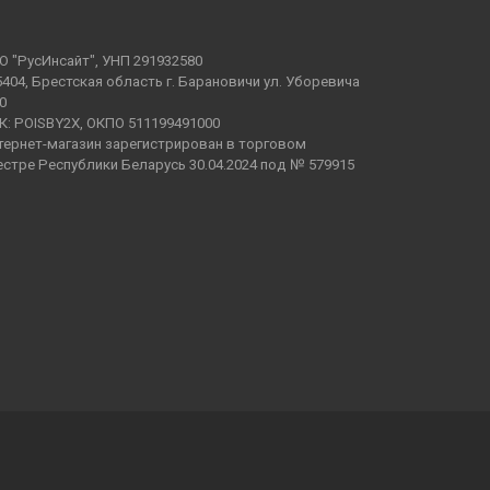
О "РусИнсайт", УНП 291932580
5404, Брестская область г. Барановичи ул. Уборевича
0
К: POISBY2X, ОКПО 511199491000
тернет-магазин зарегистрирован в торговом
естре Республики Беларусь 30.04.2024 под № 579915