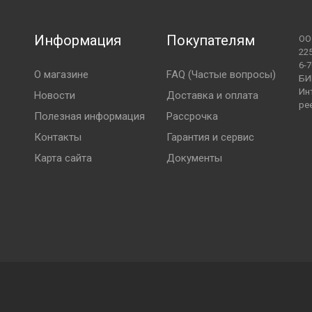
й (в том числе картами рассрочки) при получении
либо на следующий день. В день доставки курьер
Информация
Покупателям
ОО
верждения точного времени и места доставки.
22
6-7
О магазине
FAQ (Частые вопросы)
БИ
Ин
Новости
Доставка и оплата
ре
Полезная информация
Рассрочка
ошиповки
Контакты
Гарантия и сервис
 в г. Барановичи).
Карта сайта
Документы